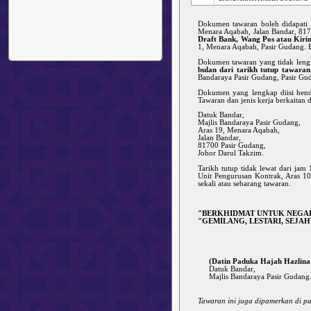
Dokumen tawaran boleh didapati
Menara Aqabah, Jalan Bandar, 817
Draft Bank, Wang Pos atau Kir
1, Menara Aqabah, Pasir Gudang. Ba
Dokumen tawaran yang tidak lengk
bulan dari tarikh tutup tawaran
Bandaraya Pasir Gudang, Pasir Gud
Dokumen yang lengkap diisi henda
Tawaran dan jenis kerja berkaitan
Datuk Bandar,
Majlis Bandaraya Pasir Gudang,
Aras 19, Menara Aqabah,
Jalan Bandar,
81700 Pasir Gudang,
Johor Darul Takzim.
Tarikh tutup tidak lewat dari jam
Unit Pengurusan Kontrak, Aras 10
sekali atau sebarang tawaran.
"BERKHIDMAT UNTUK NEGA
"GEMILANG, LESTARI, SEJA
(Datin Paduka Hajah Hazlina B
Datuk Bandar,
Majlis Bandaraya Pasir Gudang
Tawaran ini juga dipamerkan di p