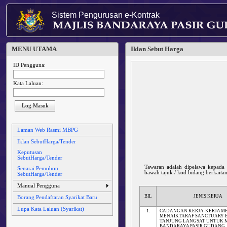
Sistem Pengurusan e-Kontrak
MENU UTAMA
Iklan Sebut Harga
ID Pengguna:
Kata Laluan:
Log Masuk
Laman Web Rasmi MBPG
Iklan SebutHarga/Tender
Keputusan
SebutHarga/Tender
Tawaran adalah dipelawa kepada
Senarai Pemohon
bawah tajuk / kod bidang berkaita
SebutHarga/Tender
Manual Pengguna
BIL
JENIS KERJA
Borang Pendaftaran Syarikat Baru
Lupa Kata Laluan (Syarikat)
1.
CADANGAN KERJA-KERJA M
MENAIKTARAF SANCTUARY 
TANJUNG LANGSAT UNTUK M
BANDARAYA PASIR GUDANG