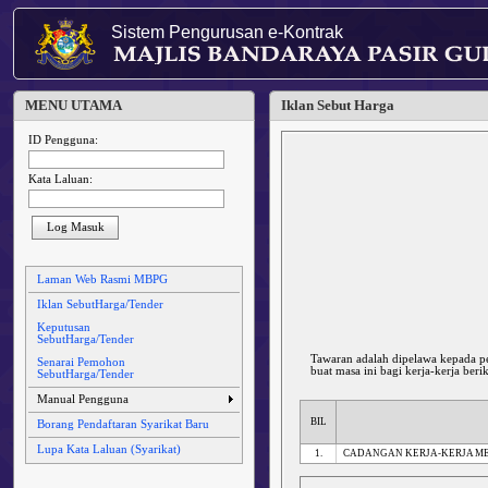
Sistem Pengurusan e-Kontrak
MENU UTAMA
Iklan Sebut Harga
ID Pengguna:
Kata Laluan:
Log Masuk
Laman Web Rasmi MBPG
Iklan SebutHarga/Tender
Keputusan
SebutHarga/Tender
Tawaran adalah dipelawa kepada 
Senarai Pemohon
buat masa ini bagi kerja-kerja berik
SebutHarga/Tender
Manual Pengguna
BIL
Borang Pendaftaran Syarikat Baru
Lupa Kata Laluan (Syarikat)
1.
CADANGAN KERJA-KERJA ME