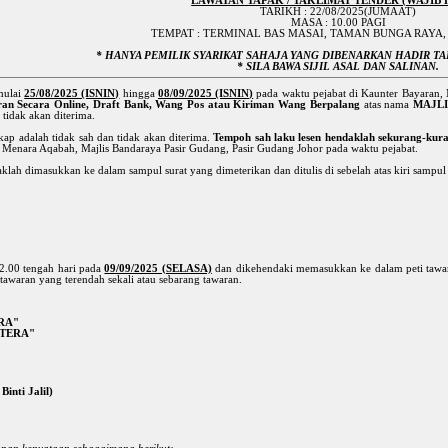
LAWATAN TAPAK / TAKLIMAT TENDER (WAJIB 
TARIKH : 22/08/2025(JUMAAT)
MASA : 10.00 PAGI
TEMPAT : TERMINAL BAS MASAI, TAMAN BUNGA RAYA,
* HANYA PEMILIK SYARIKAT SAHAJA YANG DIBENARKAN HADIR TA
* SILA BAWA SIJIL ASAL DAN SALINAN.
mulai
25/08/2025 (ISNIN)
hingga
08/09/2025 (ISNIN)
pada waktu pejabat di Kaunter Bayaran,
an Secara Online, Draft Bank, Wang Pos atau Kiriman Wang Berpalang
atas nama
MAJLI
 tidak akan diterima.
ap adalah tidak sah dan tidak akan diterima.
Tempoh sah laku lesen hendaklah sekurang-kura
 Menara Aqabah, Majlis Bandaraya Pasir Gudang, Pasir Gudang Johor pada waktu pejabat.
lah dimasukkan ke dalam sampul surat yang dimeterikan dan ditulis di sebelah atas kiri sampul
12.00 tengah hari pada
09/09/2025 (SELASA)
dan dikehendaki memasukkan ke dalam peti tawar
tawaran yang terendah sekali atau sebarang tawaran.
RA"
HTERA"
inti Jalil)
.