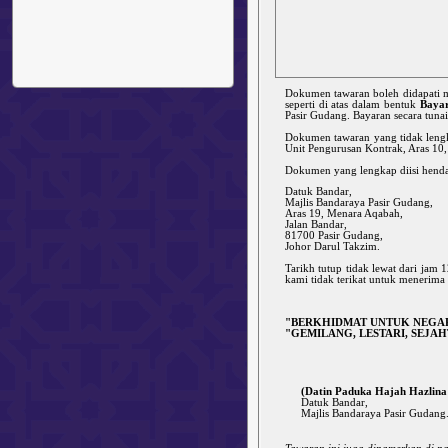
Dokumen tawaran boleh didapati 
seperti di atas dalam bentuk
Bayar
Pasir Gudang. Bayaran secara tunai
Dokumen tawaran yang tidak lengk
Unit Pengurusan Kontrak, Aras 10,
Dokumen yang lengkap diisi hendak
Datuk Bandar,
Majlis Bandaraya Pasir Gudang,
Aras 19, Menara Aqabah,
Jalan Bandar,
81700 Pasir Gudang,
Johor Darul Takzim.
Tarikh tutup tidak lewat dari jam 
kami tidak terikat untuk menerima 
"BERKHIDMAT UNTUK NEGA
"GEMILANG, LESTARI, SEJA
(Datin Paduka Hajah Hazlina B
Datuk Bandar,
Majlis Bandaraya Pasir Gudang