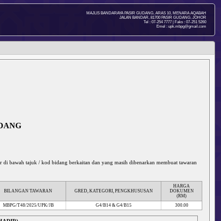
MAJLIS BANDARAYA PASIR GUDANG, ARAS 10, MENARA AQABAH
JALAN BANDAR, 81700 PASIR GUDANG, JOHOR
Tel : 07-254 7777 | Faks : 07-251 5260
Emel : upk.mbpg@gmail.com
UDANG
r di bawah tajuk / kod bidang berkaitan dan yang masih dibenarkan membuat tawaran
HARGA
BILANGAN TAWARAN
GRED, KATEGORI, PENGKHUSUSAN
DOKUMEN
(RM)
MBPG/T48/2025/UPK/JB
G4/B14 & G4/B15
300.00