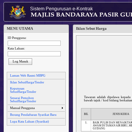
Sistem Pengurusan e-Kontrak
MENU UTAMA
Iklan Sebut Harga
ID Pengguna:
Kata Laluan:
Log Masuk
Laman Web Rasmi MBPG
Iklan SebutHarga/Tender
Keputusan
SebutHarga/Tender
Tawaran adalah dipelawa kepada
Senarai Pemohon
bawah tajuk / kod bidang berkaita
SebutHarga/Tender
Manual Pengguna
BIL
JENIS KERJA
Borang Pendaftaran Syarikat Baru
Lupa Kata Laluan (Syarikat)
1.
BAIK PULIH DAN MENAIKTAR
AWAM DI TAMAN AIR BIRU, MB
GUDANG