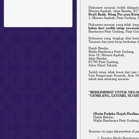
Dokumen tawaran boleh didapat
Menara Aqabah, Jalan Bandar, 817
Draft Bank, Wang Pos atau Kir
1, Menara Aqabah, Pasir Gudang. Ba
Dokumen tawaran yang tidak lengk
bulan dari tarikh tutup tawaran
Bandaraya Pasir Gudang, Pasir Gud
Dokumen yang lengkap diisi henda
Tawaran dan jenis kerja berkaitan
Datuk Bandar,
Majlis Bandaraya Pasir Gudang,
Aras 19, Menara Aqabah,
Jalan Bandar,
81700 Pasir Gudang,
Johor Darul Takzim.
Tarikh tutup tidak lewat dari jam
Unit Pengurusan Kontrak, Aras 10
sekali atau sebarang tawaran.
"BERKHIDMAT UNTUK NEGA
"GEMILANG, LESTARI, SEJA
(Datin Paduka Hajah Hazlina B
Datuk Bandar,
Majlis Bandaraya Pasir Gudang
Tawaran ini juga dipamerkan di p
Pejabat Majlis Bandaraya